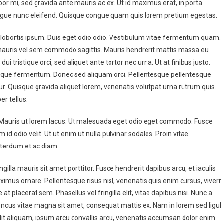
r mi, sed gravida ante mauris ac ex. Ut id maximus erat, in porta
congue nunc eleifend. Quisque congue quam quis lorem pretium egestas.
sed lobortis ipsum. Duis eget odio odio. Vestibulum vitae fermentum quam.
 mauris vel sem commodo sagittis. Mauris hendrerit mattis massa eu
i tristique orci, sed aliquet ante tortor nec urna. Ut at finibus justo.
tique fermentum. Donec sed aliquam orci. Pellentesque pellentesque
r. Quisque gravida aliquet lorem, venenatis volutpat urna rutrum quis.
r tellus.
ue. Mauris ut lorem lacus. Ut malesuada eget odio eget commodo. Fusce
m id odio velit. Ut ut enim ut nulla pulvinar sodales. Proin vitae
terdum et ac diam.
gilla mauris sit amet porttitor. Fusce hendrerit dapibus arcu, et iaculis
us ornare. Pellentesque risus nisl, venenatis quis enim cursus, viver
t placerat sem. Phasellus vel fringilla elit, vitae dapibus nisi. Nunc a
honcus vitae magna sit amet, consequat mattis ex. Nam in lorem sed ligu
andit aliquam, ipsum arcu convallis arcu, venenatis accumsan dolor enim