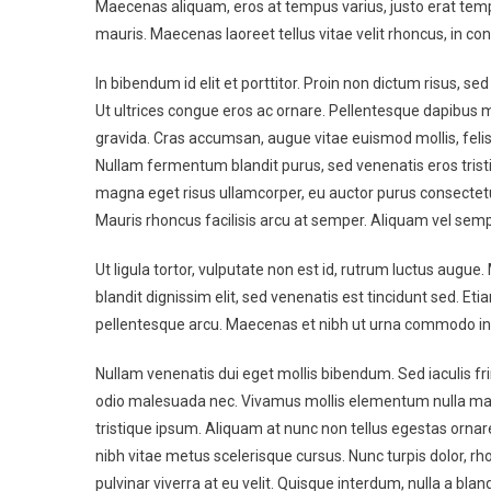
Maecenas aliquam, eros at tempus varius, justo erat tempo
mauris. Maecenas laoreet tellus vitae velit rhoncus, in 
In bibendum id elit et porttitor. Proin non dictum risus, 
Ut ultrices congue eros ac ornare. Pellentesque dapibus
gravida. Cras accumsan, augue vitae euismod mollis, felis du
Nullam fermentum blandit purus, sed venenatis eros tris
magna eget risus ullamcorper, eu auctor purus consectetu
Mauris rhoncus facilisis arcu at semper. Aliquam vel sempe
Ut ligula tortor, vulputate non est id, rutrum luctus aug
blandit dignissim elit, sed venenatis est tincidunt sed. Etia
pellentesque arcu. Maecenas et nibh ut urna commodo in
Nullam venenatis dui eget mollis bibendum. Sed iaculis frin
odio malesuada nec. Vivamus mollis elementum nulla maxim
tristique ipsum. Aliquam at nunc non tellus egestas ornare a
nibh vitae metus scelerisque cursus. Nunc turpis dolor, r
pulvinar viverra at eu velit. Quisque interdum, nulla a bl