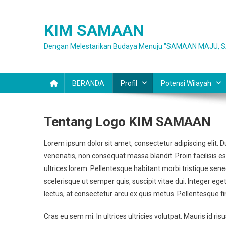
Skip
to
KIM SAMAAN
content
Dengan Melestarikan Budaya Menuju "SAMAAN MAJU
BERANDA
Profil
Potensi Wilayah
Tentang Logo KIM SAMAAN
Lorem ipsum dolor sit amet, consectetur adipiscing elit. Du
venenatis, non consequat massa blandit. Proin facilisis est 
ultrices lorem. Pellentesque habitant morbi tristique sen
scelerisque ut semper quis, suscipit vitae dui. Integer eget
lectus, at consectetur arcu ex quis metus. Pellentesque fi
Cras eu sem mi. In ultrices ultricies volutpat. Mauris id risu