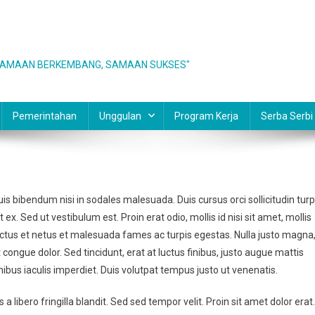
, SAMAAN BERKEMBANG, SAMAAN SUKSES"
Pemerintahan
Unggulan
Program Kerja
Serba Serbi
is bibendum nisi in sodales malesuada. Duis cursus orci sollicitudin turp
ex. Sed ut vestibulum est. Proin erat odio, mollis id nisi sit amet, mollis
ectus et netus et malesuada fames ac turpis egestas. Nulla justo magna
 congue dolor. Sed tincidunt, erat at luctus finibus, justo augue mattis
nibus iaculis imperdiet. Duis volutpat tempus justo ut venenatis.
s a libero fringilla blandit. Sed sed tempor velit. Proin sit amet dolor erat.